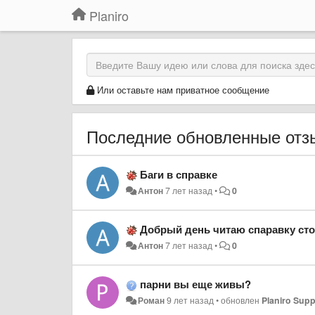
Planiro
Или оставьте нам приватное сообщение
Последние обновленные отз
Баги в справке
Антон
7 лет назад
•
0
Добрый день читаю спаравку сто
Антон
7 лет назад
•
0
парни вы еще живы?
Роман
9 лет назад
•
обновлен
Planiro Supp