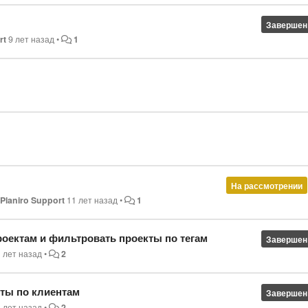
Завершен
rt
9 лет назад
•
1
На рассмотрении
н
Planiro Support
11 лет назад
•
1
роектам и фильтровать проекты по тегам
Завершен
 лет назад
•
2
ты по клиентам
Завершен
 лет назад
•
2