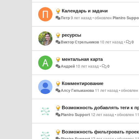
Календарь и задачи
Петр
9 лет назад
•
обновлен
Planiro Suppo
ресурсы
Виктор Стрельников
10 лет назад
•
0
ментальная карта
Андрей
10 лет назад
•
0
Комментирование
Алсу Гильманова
11 лет назад
•
обновле
Возможность добавлять теги к п
Planiro Support
12 лет назад
•
обновлен
11
Возможность фильтровать проек
Planiro Support
12 лет назад
•
обновлен
11