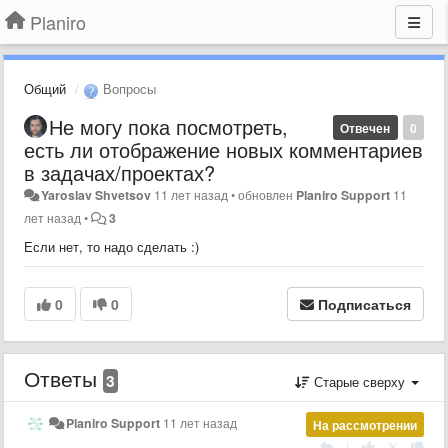
Planiro
Общий
Вопросы
Не могу пока посмотреть,
Отвечен
0
есть ли отображение новых комментариев
в задачах/проектах?
Yaroslav Shvetsov
11 лет назад
•
обновлен
Planiro Support
11
лет назад
•
3
Если нет, то надо сделать :)
0
0
Подписаться
Ответы
3
Старые сверху
Planiro Support
11 лет назад
На рассмотрении
|